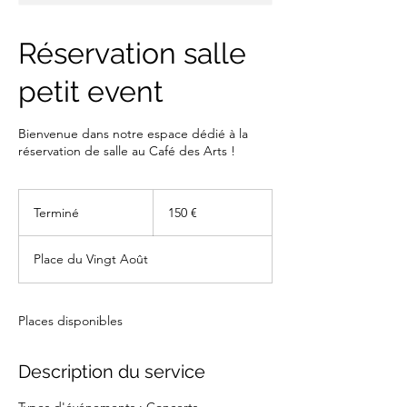
Réservation salle
petit event
Bienvenue dans notre espace dédié à la
réservation de salle au Café des Arts !
150
euros
Terminé
T
150 €
e
r
Place du Vingt Août
m
i
n
é
Places disponibles
Description du service