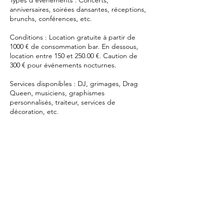
Types d'événements : Concerts,
anniversaires, soirées dansantes, réceptions,
brunchs, conférences, etc.
Conditions : Location gratuite à partir de
1000 € de consommation bar. En dessous,
location entre 150 et 250.00 €. Caution de
300 € pour événements nocturnes.
Services disponibles : DJ, grimages, Drag
Queen, musiciens, graphismes
personnalisés, traiteur, services de
décoration, etc.
Capacité : À partir de 50 personnes, accès
Coordonnées
Pl. du Vingt Août 18, 4000 Liège, Belgique